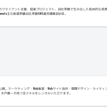
のクライアント支援、協業プロジェクト、自社実験で生み出した具体的な成
vements主な数値実績自社実験SNS運用導線設計LI...
開。マーケティング・Web集客・Webサイト制作・UIUXデザイン・ライ
は、木戸康一が持つ全スキルをレンタルいただけます。